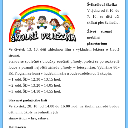
Švihadlová školka
V týdnu od 3. 10. do
7. 10. se děti učí
skákat přes švihadlo.
Život stromů –
mobilní
planetárium
Ve čtvrtek 13. 10. děti zhlédnou film s výkladem lektora o životě
stromů.
Stanou se společně s broučky součástí přírody, proletí se po rozkvetlé
louce a poznají největší záhadu přírody – fotosyntézu. Vybíráme 80,-
Kč. Program se koná v hudebním sále a bude rozdělen do 3 skupin:
– 1. odd. ŠD – 12:30 – 13:15 hod.
– 2. odd. ŠD – 13:20 – 14:05 hod.
– 3. odd. ŠD – 14:10 – 14:55 hod.
Slavnost padajícího listí
Ve čtvrtek, 20. 10. od 14:00 do 16:00 hod. na školní zahradě budou
děti plnit úkoly na jednotlivých
stanovištích – hry, zábava.
Halloween