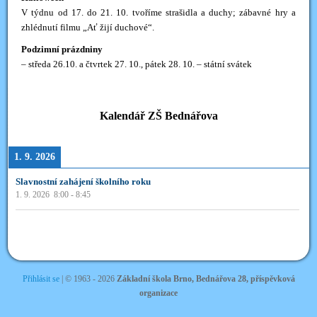
V týdnu od 17. do 21. 10. tvoříme strašidla a duchy; zábavné hry a
zhlédnutí filmu „Ať žijí duchové“.
Podzimní prázdniny
– středa 26.10. a čtvrtek 27. 10., pátek 28. 10. – státní svátek
Kalendář ZŠ Bednářova
1. 9. 2026
Slavnostní zahájení školního roku
1. 9. 2026
8:00
-
8:45
Přihlásit se
| ©
1963 - 2026
Základní škola Brno, Bednářova 28, příspěvková
organizace