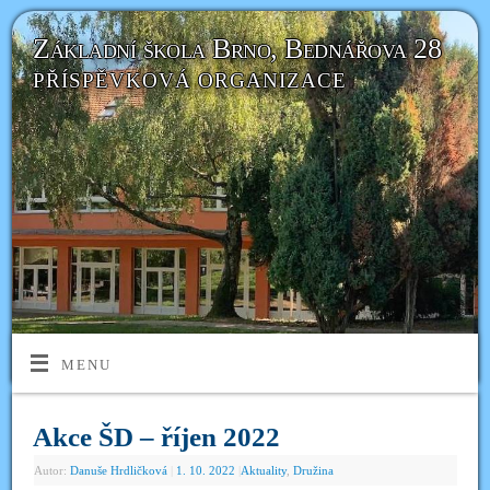
Základní škola Brno, Bednářova 28
PŘÍSPĚVKOVÁ ORGANIZACE
MENU
Akce ŠD – říjen 2022
Autor:
Danuše Hrdličková
|
1. 10. 2022
|
Aktuality
,
Družina