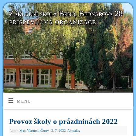
Základní škola Brno, Bednářova 28
PŘÍSPĚVKOVÁ ORGANIZACE
MENU
Provoz školy o prázdninách 2022
Autor:
Mgr. Vlastimil Černý
|
2. 7. 2022
|
Aktuality