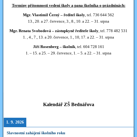
Termíny přítomnosti vedení školy a pana školníka o prázdninách:
Mgr. Vlastimil Černý – ředitel školy
, tel. 736 644 562
13., 20. a 27. července, 3., 8., 10. a 22. – 31. srpna
Mgr. Renata Svobodová – zástupkyně ředitele školy
, tel. 778 482 531
1. , 4., 7., 13. a 20. července, 1., 10, 17. a 22. – 31. srpna
Jiří Rosenberg – školník
, tel. 604 728 161
1. – 15. a 25. – 29. července, 1. – 5. a 22. – 31. srpna
Kalendář ZŠ Bednářova
1. 9. 2026
Slavnostní zahájení školního roku