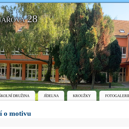
nářova 28
ŠKOLNÍ DRUŽINA
JÍDELNA
KROUŽKY
FOTOGALERI
í o motivu