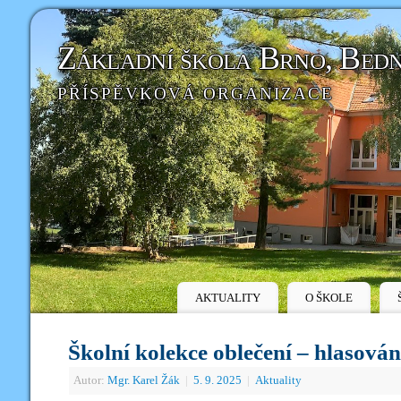
Základní škola Brno, Bed
PŘÍSPĚVKOVÁ ORGANIZACE
AKTUALITY
O ŠKOLE
Školní kolekce oblečení – hlasován
Autor:
Mgr. Karel Žák
|
5. 9. 2025
|
Aktuality