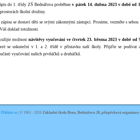
ápis do 1. třídy ZŠ Bednářova proběhne
v pátek 14. dubna 2023 v době od 
prostorách školní družiny.
zápisu se dostaví děti se svými zákonnými zástupci. Prosíme, vezměte s sebou r
Váš doklad totožnosti.
yužijte možnost
návštěvy vyučování ve čtvrtek 23. března 2023 v době od 
teré se uskuteční v 1. a 2. třídě v přístavku naší školy. Přijďte se podívat 
oučástí vyučování našich prvňáčků a druháčků.
Přihlásit se
| ©
1963 - 2026
Základní škola Brno, Bednářova 28, příspěvková organizace