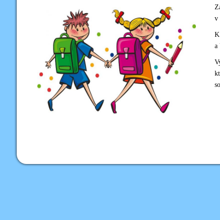
Z
v 
K 
a 
V
k
s