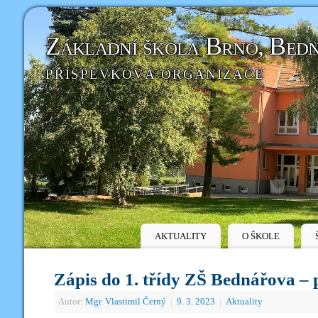
Základní škola Brno, Bed
PŘÍSPĚVKOVÁ ORGANIZACE
AKTUALITY
O ŠKOLE
Zápis do 1. třídy ZŠ Bednářova – p
Autor:
Mgr. Vlastimil Černý
|
9. 3. 2023
|
Aktuality