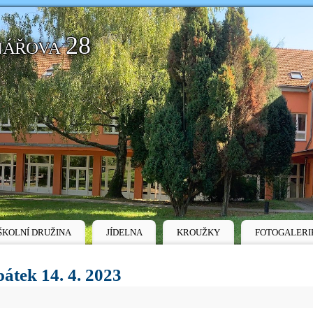
nářova 28
ŠKOLNÍ DRUŽINA
JÍDELNA
KROUŽKY
FOTOGALERI
átek 14. 4. 2023