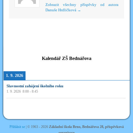
Zobrazit všechny příspěvky od autora
Danuše Hrdličková
→
Kalendář ZŠ Bednářova
1. 9. 2026
Slavnostní zahájení školního roku
1. 9. 2026
8:00
-
8:45
Přihlásit se
| ©
1963 - 2026
Základní škola Brno, Bednářova 28, příspěvková
organizace