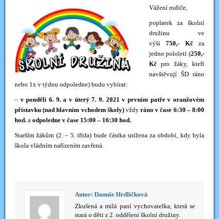
Vážení rodiče,
poplatek za školní
družinu ve
výši
750,- Kč
za
jedno pololetí (
250,-
Kč
pro žáky, kteří
navštěvují ŠD ráno
nebo 1x v týdnu odpoledne) budu vybírat:
–
v pondělí 6. 9. a v úterý 7. 9. 2021 v prvním patře v oranžovém
přístavku (nad hlavním vchodem školy)
vždy
ráno v čase 6:30 – 8:00
hod.
a
odpoledne v čase 15:00 – 16:30 hod.
Starším žákům (2. – 5. třída) bude částka snížena za období, kdy byla
škola vládním nařízením zavřená.
Autor: Danuše Hrdličková
Zkušená a milá paní vychovatelka, která se
stará o děti z 2. oddělení školní družiny.