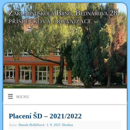
Základní škola Brno, Bednářova 28
PŘÍSPĚVKOVÁ ORGANIZACE
MENU
Placení ŠD – 2021/2022
Autor:
Danuše Hrdličková
|
1. 9. 2021
|
Družina