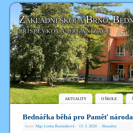
Základní škola Brno, Bed
PŘÍSPĚVKOVÁ ORGANIZACE
AKTUALITY
O ŠKOLE
Bednářka běhá pro Paměť národa
Autor:
Mgr. Lenka Russnáková
|
15. 5. 2026
|
Aktuality