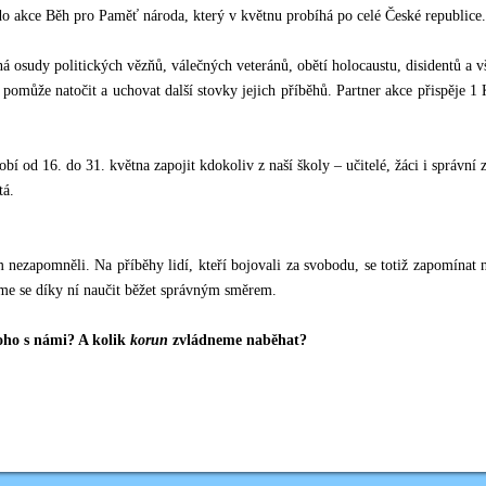
 do akce Běh pro Paměť národa, který v květnu probíhá po celé České republice.
 osudy politických vězňů, válečných veteránů, obětí holocaustu, disidentů a vš
pomůže natočit a uchovat další stovky jejich příběhů. Partner akce přispěje 1
í od 16. do 31. května zapojit kdokoliv z naší školy – učitelé, žáci i správní 
tá.
nezapomněli. Na příběhy lidí, kteří bojovali za svobodu, se totiž zapomínat n
me se díky ní naučit běžet správným směrem.
oho s námi? A kolik
korun
zvládneme naběhat?