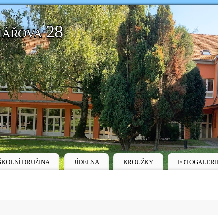
nářova 28
ŠKOLNÍ DRUŽINA
JÍDELNA
KROUŽKY
FOTOGALERI