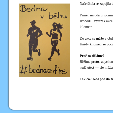
Naše škola se zapojila
Paměť národa připomíná
svobodu. Výtěžek akce 
kilometr.
Do akce se může v obdob
Každý kilometr se počí
Proč to děláme?
Běžíme proto, abychom 
nedá utéct — ale může
Tak co? Kdo jde do t