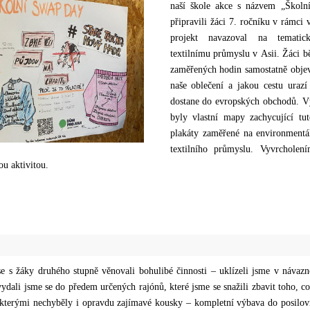
naší škole akce s názvem „Školn
připravili žáci 7. ročníku v rámci
projekt navazoval na tematic
textilnímu průmyslu v Asii. Žáci 
zaměřených hodin samostatně objev
naše oblečení a jakou cestu urazí
dostane do evropských obchodů. Vý
byly vlastní mapy zachycující tut
plakáty zaměřené na environmentál
textilního průmyslu. Vyvrcholen
ou aktivitou.
se s žáky druhého stupně věnovali bohulibé činnosti – uklízeli jsme v návaz
vydali jsme se do předem určených rajónů, které jsme se snažili zbavit toho, co
i kterými nechyběly i opravdu zajímavé kousky – kompletní výbava do posilo