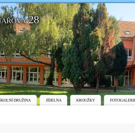
nářova 28
ŠKOLNÍ DRUŽINA
JÍDELNA
KROUŽKY
FOTOGALERI