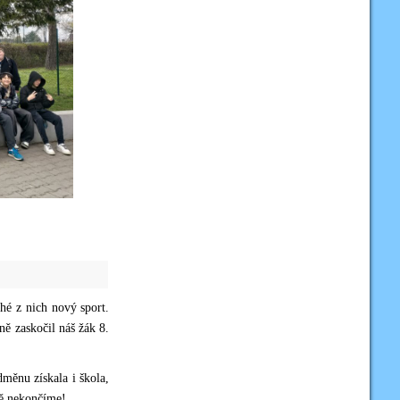
ohé z nich nový sport.
ě zaskočil náš žák 8.
dměnu získala i škola,
ně nekončíme!