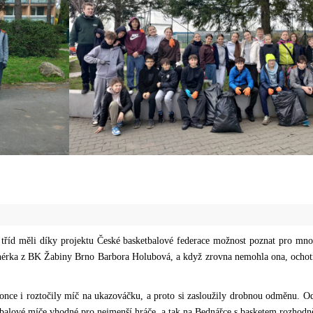
 3. tříd měli díky projektu České basketbalové federace možnost poznat pro mn
renérka z BK Žabiny Brno Barbora Holubová, a když zrovna nemohla ona, ochotn
okonce i roztočily míč na ukazováčku, a proto si zasloužily drobnou odměnu. O
balové míče vhodné pro nejmenší hráče, a tak na Bednářce s basketem rozhod