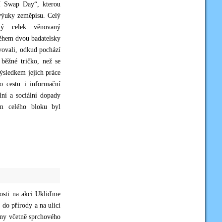
í Swap Day“, kterou
 výuky zeměpisu. Celý
ký celek věnovaný
během dvou badatelsky
ovali, odkud pochází
 běžné tričko, než se
sledkem jejich práce
o cestu i informační
ní a sociální dopady
ím celého bloku byl
nosti na akci Ukliďme
 do přírody a na ulici
vny včetně sprchového