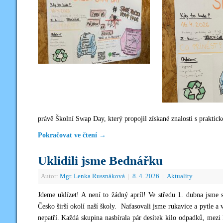
právě Školní Swap Day, který propojil získané znalosti s praktick
Pokračovat ve čtení
→
Uklidili jsme Bednářku
Autor:
Mgr. Lenka Russnáková
|
8. 4. 2026
|
Aktuality
Jdeme uklízet! A není to žádný apríl! Ve středu 1. dubna jsme 
Česko širší okolí naší školy. Nafasovali jsme rukavice a pytle a 
nepatří. Každá skupina nasbírala pár desítek kilo odpadků, mez