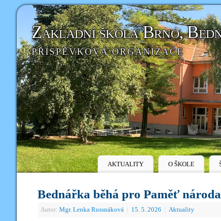
Základní škola Brno, Bed
PŘÍSPĚVKOVÁ ORGANIZACE
AKTUALITY
O ŠKOLE
Bednářka běhá pro Paměť národa
Autor:
Mgr. Lenka Russnáková
|
15. 5. 2026
|
Aktuality