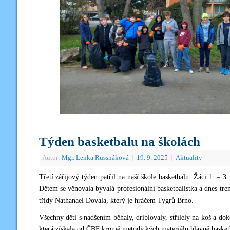
Týden basketbalu na školách
Autor:
Mgr. Lenka Russnáková
|
19. 9. 2025
|
Aktuality
Třetí zářijový týden patřil na naší škole basketbalu. Žáci 1. –
Dětem se věnovala bývalá profesionální basketbalistka a dnes t
třídy Nathanael Dovala, který je hráčem Tygrů Brno.
Všechny děti s nadšením běhaly, driblovaly, střílely na koš a d
která získala od ČBF kromě metodických materiálů hlavně basket