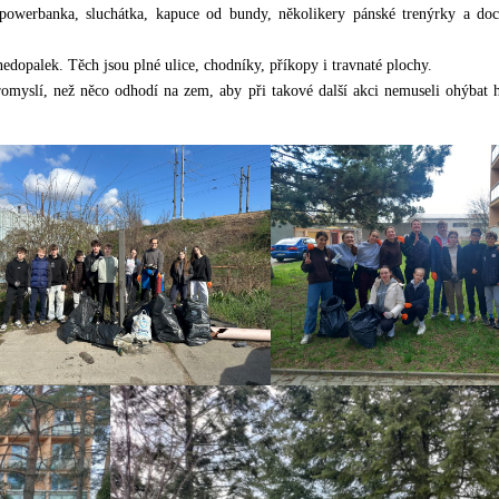
, powerbanka, sluchátka, kapuce od bundy, několikery pánské trenýrky a doc
edopalek. Těch jsou plné ulice, chodníky, příkopy i travnaté plochy.
promyslí, než něco odhodí na zem, aby při takové další akci nemuseli ohýbat 