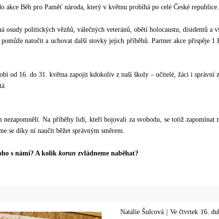
 do akce Běh pro Paměť národa, který v květnu probíhá po celé České republice.
 osudy politických vězňů, válečných veteránů, obětí holocaustu, disidentů a vš
pomůže natočit a uchovat další stovky jejich příběhů. Partner akce přispěje 1
í od 16. do 31. května zapojit kdokoliv z naší školy – učitelé, žáci i správní 
tá.
nezapomněli. Na příběhy lidí, kteří bojovali za svobodu, se totiž zapomínat n
me se díky ní naučit běžet správným směrem.
oho s námi? A kolik
korun
zvládneme naběhat?
Natálie Šulcová | Ve čtvrtek 16. d