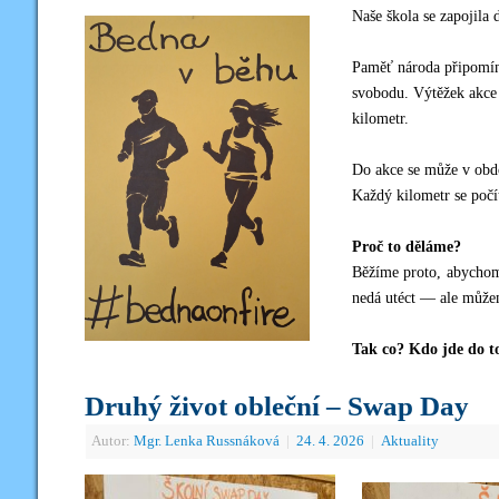
Naše škola se zapojila
Paměť národa připomíná
svobodu. Výtěžek akce 
kilometr.
Do akce se může v obdob
Každý kilometr se počí
Proč to děláme?
Běžíme proto, abychom 
nedá utéct — ale může
Tak co? Kdo jde do t
Druhý život obleční – Swap Day
Autor:
Mgr. Lenka Russnáková
|
24. 4. 2026
|
Aktuality